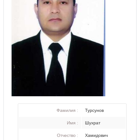
Фамилия :
Турсунов
Имя :
Шухрат
Отчество :
Хамидович