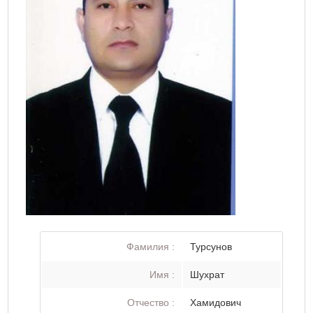
Фамилия :
Турсунов
Имя :
Шухрат
Отчество :
Хамидович